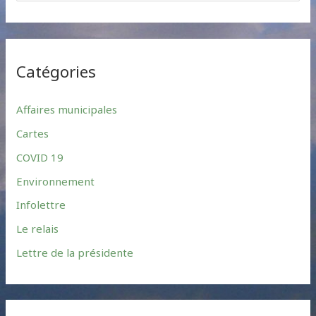
e
a
r
Catégories
c
h
Affaires municipales
f
Cartes
o
r
COVID 19
:
Environnement
Infolettre
Le relais
Lettre de la présidente