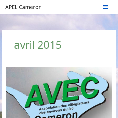
Aller
Men
APEL Cameron
au
contenu
princ
avril 2015
Le
Relais
/
2015
/
04