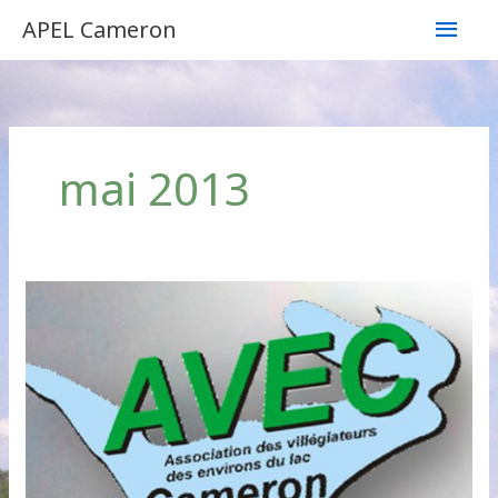
Aller
Men
APEL Cameron
au
contenu
princ
mai 2013
Le
Relais
/
2013
/
05