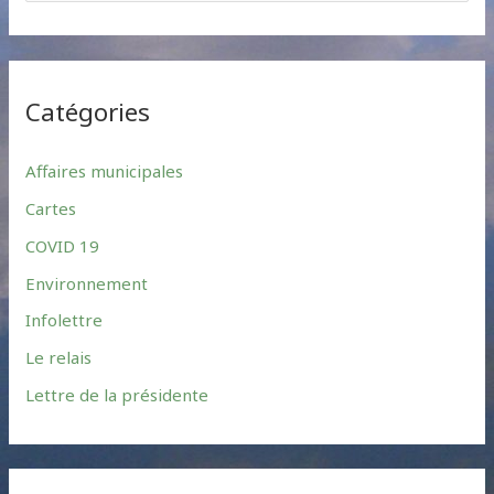
e
a
r
Catégories
c
h
Affaires municipales
f
Cartes
o
r
COVID 19
:
Environnement
Infolettre
Le relais
Lettre de la présidente