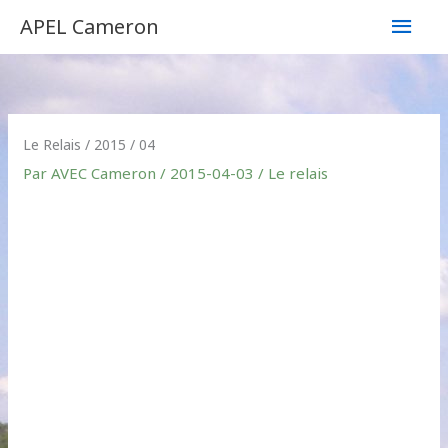
Aller
Men
APEL Cameron
au
contenu
princ
Le Relais / 2015 / 04
Par
AVEC Cameron
/
2015-04-03
/
Le relais