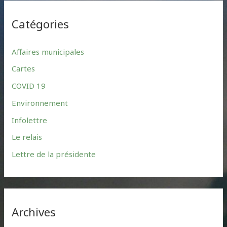
r
Catégories
c
h
Affaires municipales
f
Cartes
o
r
COVID 19
:
Environnement
Infolettre
Le relais
Lettre de la présidente
Archives