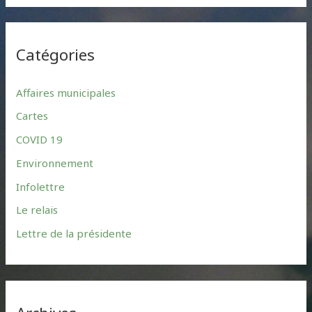
a
r
Catégories
c
h
Affaires municipales
f
Cartes
o
r
COVID 19
:
Environnement
Infolettre
Le relais
Lettre de la présidente