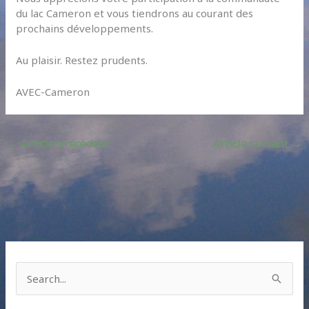
du lac Cameron et vous tiendrons au courant des
prochains développements.
Au plaisir. Restez prudents.
AVEC-Cameron
←
Article précédent
Article suivant
→
S
e