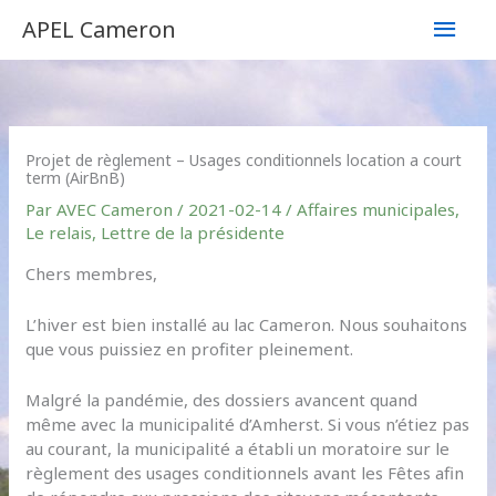
Aller
Men
APEL Cameron
au
contenu
princ
Projet de règlement – Usages conditionnels location a court
term (AirBnB)
Par
AVEC Cameron
/
2021-02-14
/
Affaires municipales
,
Le relais
,
Lettre de la présidente
Chers membres,
L’hiver est bien installé au lac Cameron. Nous souhaitons
que vous puissiez en profiter pleinement.
Malgré la pandémie, des dossiers avancent quand
même avec la municipalité d’Amherst. Si vous n’étiez pas
au courant, la municipalité a établi un moratoire sur le
règlement des usages conditionnels avant les Fêtes afin