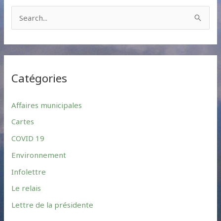
S
e
a
r
Catégories
c
h
Affaires municipales
f
Cartes
o
r
COVID 19
:
Environnement
Infolettre
Le relais
Lettre de la présidente