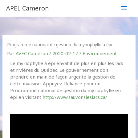
Aller
Men
APEL Cameron
au
contenu
princ
Programme national de gestion du myriophylle à épi
Par
AVEC Cameron
/
2020-02-17
/
Environnement
Le myriophylle à épi envahit de plus en plus les lacs
et rivières du Québec. Le gouvernement doit
prendre en main de façon urgente la gestion de
cette invasion. Appuyez l’Alliance pour un
Programme national de gestion du myriophylle en
épi en visitant
http://www.sauvonsleslacs.ca/