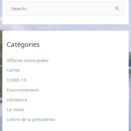
S
e
a
r
Catégories
c
h
Affaires municipales
f
Cartes
o
r
COVID 19
:
Environnement
Infolettre
Le relais
Lettre de la présidente