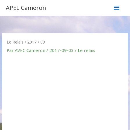
Aller
Men
APEL Cameron
au
contenu
princ
Le Relais / 2017 / 09
Par
AVEC Cameron
/
2017-09-03
/
Le relais