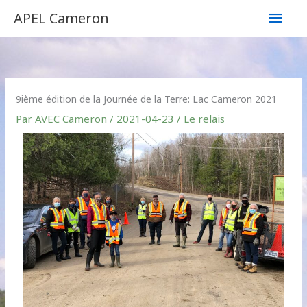
Aller
Men
APEL Cameron
au
contenu
princ
9ième édition de la Journée de la Terre: Lac Cameron 2021
Par
AVEC Cameron
/
2021-04-23
/
Le relais