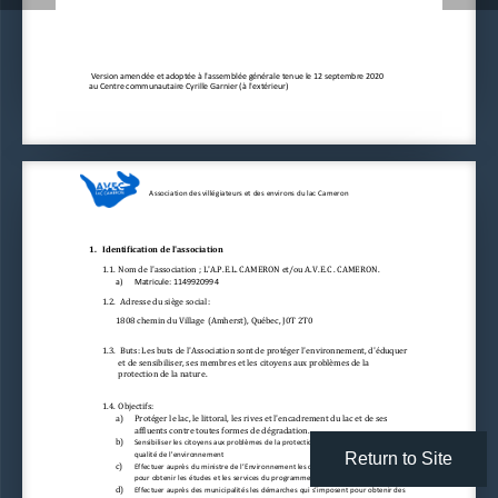
Version amendée et adoptée 
à l'assemblée générale tenue le 12 septembre 2020          
au Centre communautaire Cyrille Garnier (
à l'extérieur)
Association des villégiateurs et des envir
o
ns du la
c 
Cameron         
1.
Identification de l'association
1.1.
Nom de l'association ;
L'
A.P.E.L.
CAMERON
et/ou A.V.E.C . CAMERON. 
a)
Matricule: 1149920994
1.2.
Adresse du siège social: 
1808 
c
hemin du Village
(Amherst)
, Québec, J0T 2T0
1.3.
Buts: Les buts de l'Association sont de protéger l'
en
vironnement, d'éduquer 
et 
de 
sensibiliser
,
ses membres et les citoyens aux problèmes de la 
protection de la nature.
1.4.
Objectifs:
a)
Protéger le lac, le littoral, les rives et l'encadrement du lac et de ses 
affluents contre toutes formes de dégradation.
b)
Sensibi
li
ser les citoyens aux problèmes de la protection de la nature et de la 
qualité de l'environnement
Return to Site
c)
Effectuer auprès du ministre de l’
E
nvironnement les démarches qui s’imposent 
pour obtenir les études et les services du programme des lacs.
d)
Effectuer auprès 
de
s municipalités les démarches qui s’imposent pour obtenir des 